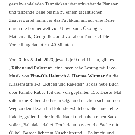
gestaltwandelnden Tanzsäcken über schwebende Planeten
und tanzende Bälle bis hin zu einem gigantischen
Zauberwürfel nimmt es das Publikum mit auf eine Reise
durch die Formenwelt von Universum, Ökologie,
Mathematik, Geografie…und vor allem Fantasie! Die
Vorstellung dauert ca. 40 Minuten.
Vom
3. bis 5. Juli 2023
, jeweils je 9 und 11 Uhr, gibt es
„Rüben und Raketen“
, eine
szenische Lesung mit Live-
Musik von
Finn-Ole Heinrich
&
Hannes Wittmer
für die
Klassenstufe 1-3. „Rüben und Raketen“ ist das neue Buch
über Familie Rübe, Teil drei von geplanten 156. Dieses Mal
satteln die Rüben die Eselin Olga und machen sich auf den
Weg zu den Hexen im Holunderwäldchen. Sie bauen eine
Rakete, grölen Lieder in die Nacht und haben einen Sack
voller „Ballalala“ dabei. Doch dann passiert die Sache mit
Ökkel, Boscos liebstem Kuschelfreund… Es kracht und