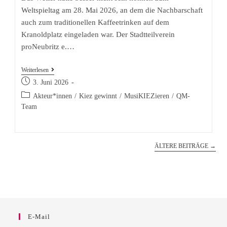
Weltspieltag am 28. Mai 2026, an dem die Nachbarschaft
auch zum traditionellen Kaffeetrinken auf dem
Kranoldplatz eingeladen war. Der Stadtteilverein
proNeubritz e.…
Spielen
Weiterlesen
Beitrag
und
3. Juni 2026
veröffentlicht:
Kaffeetrinken
Beitrags-
Akteur*innen
/
Kiez gewinnt
/
MusiKIEZieren
/
QM-
Kategorie:
Team
auf
dem
Kranoldplatz
ÄLTERE BEITRÄGE
→
E-Mail