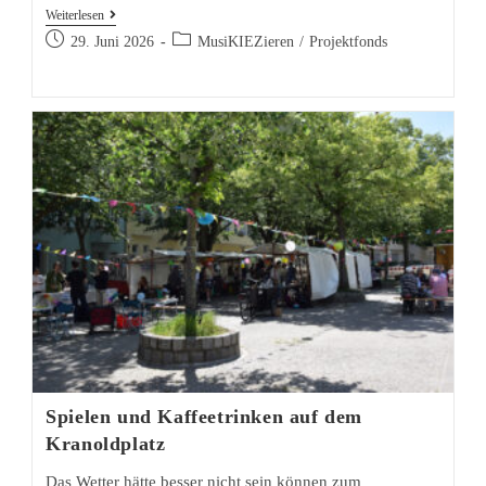
MusiKIEZieren
Weiterlesen
Beitrag
mit
Beitrags-
29. Juni 2026
MusiKIEZieren
/
Projektfonds
veröffentlicht:
Kategorie:
Kiez-
Chor,
Percussion,
Mütterfrühstück
und
Konzert
Spielen und Kaffeetrinken auf dem
Kranoldplatz
Das Wetter hätte besser nicht sein können zum