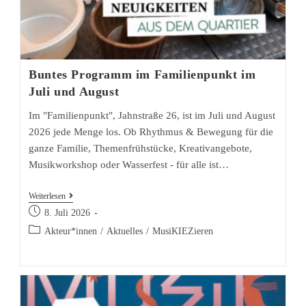
Buntes Programm im Familienpunkt im
Juli und August
Im "Familienpunkt", Jahnstraße 26, ist im Juli und August
2026 jede Menge los. Ob Rhythmus & Bewegung für die
ganze Familie, Themenfrühstücke, Kreativangebote,
Musikworkshop oder Wasserfest - für alle ist…
Buntes
Weiterlesen
Beitrag
Programm
8. Juli 2026
veröffentlicht:
im
Beitrags-
Akteur*innen
/
Aktuelles
/
MusiKIEZieren
Kategorie:
Familienpunkt
im
Juli
und