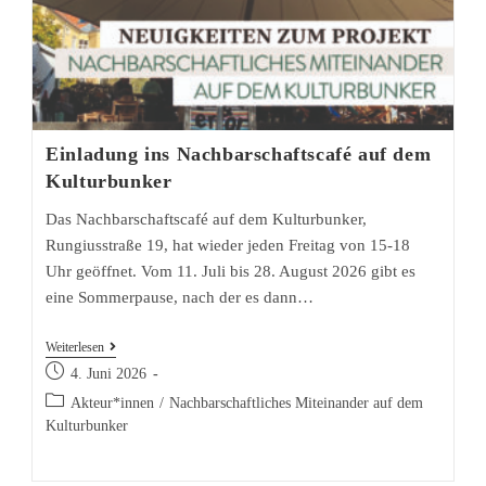
Einladung ins Nachbarschaftscafé auf dem
Kulturbunker
Das Nachbarschaftscafé auf dem Kulturbunker,
Rungiusstraße 19, hat wieder jeden Freitag von 15-18
Uhr geöffnet. Vom 11. Juli bis 28. August 2026 gibt es
eine Sommerpause, nach der es dann…
Einladung
Weiterlesen
Beitrag
ins
4. Juni 2026
veröffentlicht:
Nachbarschaftscafé
Beitrags-
Akteur*innen
/
Nachbarschaftliches Miteinander auf dem
Kategorie:
Kulturbunker
auf
dem
Kulturbunker