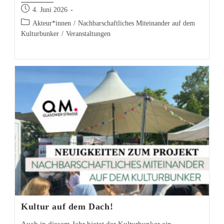
Beitrag
auf
4. Juni 2026
veröffentlicht:
dem
Beitrags-
Akteur*innen
/
Nachbarschaftliches Miteinander auf dem
Kategorie:
Kulturbunker
Dach
/
Veranstaltungen
mit
Musik
und
Grill
Kultur auf dem Dach!