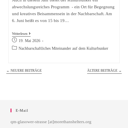
Auch in diesem Jahr bietet der Kulturbunker ein
abwechslungsreiches Programm - ein Ort für Begegnung
und kreatives Beisammensein in der Nachbarschaft. Am
6. Juni heißt es von 15 bis 19…
Kultur
Weiterlesen
Beitrag
auf
19. Mai 2026
veröffentlicht:
dem
Beitrags-
Nachbarschaftliches Miteinander auf dem Kulturbunker
Kategorie:
Dach!
←
NEUERE BEITRÄGE
ÄLTERE BEITRÄGE
→
E-Mail
qm-glasower-strasse [at]morethanshelters.org