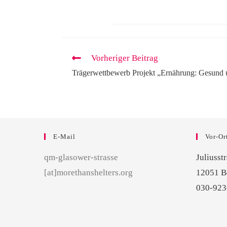
Vorheriger Beitrag
Trägerwettbewerb Projekt „Ernährung: Gesund 
E-Mail
Vor-Or
qm-glasower-strasse
Juliusst
[at]morethanshelters.org
12051 B
030-92