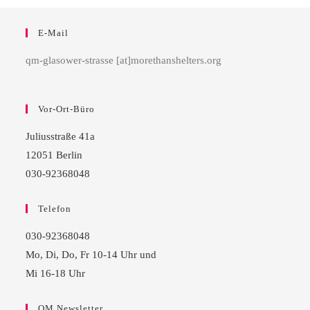
E-Mail
qm-glasower-strasse [at]morethanshelters.org
Vor-Ort-Büro
Juliusstraße 41a
12051 Berlin
030-92368048
Telefon
030-92368048
Mo, Di, Do, Fr 10-14 Uhr und
Mi 16-18 Uhr
QM Newsletter