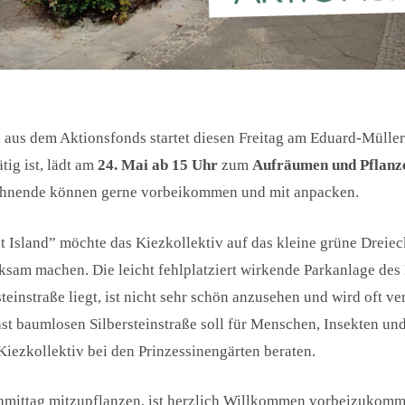
n aus dem Aktionsfonds startet diesen Freitag am Eduard-Müller-
ig ist, lädt am
24. Mai ab 15 Uhr
zum
Aufräumen und Pflanz
wohnende können gerne vorbeikommen und mit anpacken.
nt Island” möchte das Kiezkollektiv auf das kleine grüne Dreie
ksam machen. Die leicht fehlplatziert wirkende Parkanlage des 
teinstraße liegt, ist nicht sehr schön anzusehen und wird oft ver
ast baumlosen Silbersteinstraße soll für Menschen, Insekten un
 Kiezkollektiv bei den Prinzessinengärten beraten.
chmittag mitzupflanzen, ist herzlich Willkommen vorbeizukomm