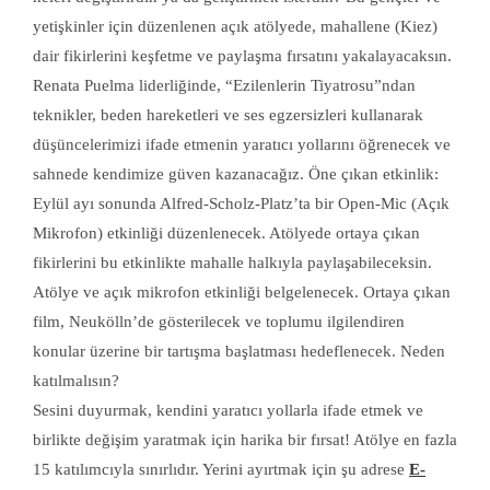
yetişkinler için düzenlenen açık atölyede, mahallene (Kiez)
dair fikirlerini keşfetme ve paylaşma fırsatını yakalayacaksın.
Renata Puelma liderliğinde, “Ezilenlerin Tiyatrosu”ndan
teknikler, beden hareketleri ve ses egzersizleri kullanarak
düşüncelerimizi ifade etmenin yaratıcı yollarını öğrenecek ve
sahnede kendimize güven kazanacağız. Öne çıkan etkinlik:
Eylül ayı sonunda Alfred-Scholz-Platz’ta bir Open-Mic (Açık
Mikrofon) etkinliği düzenlenecek. Atölyede ortaya çıkan
fikirlerini bu etkinlikte mahalle halkıyla paylaşabileceksin.
Atölye ve açık mikrofon etkinliği belgelenecek. Ortaya çıkan
film, Neukölln’de gösterilecek ve toplumu ilgilendiren
konular üzerine bir tartışma başlatması hedeflenecek. Neden
katılmalısın?
Sesini duyurmak, kendini yaratıcı yollarla ifade etmek ve
birlikte değişim yaratmak için harika bir fırsat! Atölye en fazla
15 katılımcıyla sınırlıdır. Yerini ayırtmak için şu adrese
E-