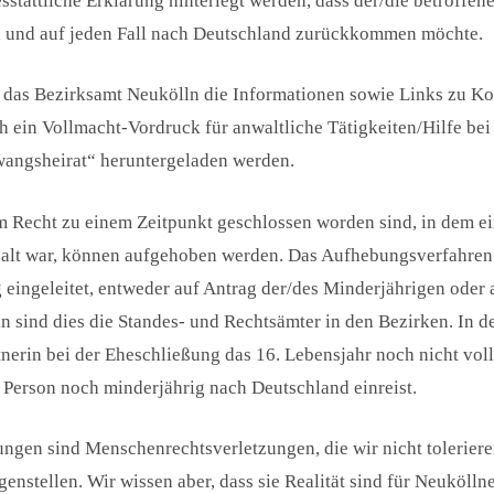
esstattliche Erklärung hinterlegt werden, dass der/die betroffen
n und auf jeden Fall nach Deutschland zurückkommen möchte.
t das Bezirksamt Neukölln die Informationen sowie Links zu Ko
ch ein Vollmacht-Vordruck für anwaltliche Tätigkeiten/Hilfe be
Zwangsheirat“ heruntergeladen werden.
m Recht zu einem Zeitpunkt geschlossen worden sind, in dem ei
e alt war, können aufgehoben werden. Das Aufhebungsverfahren
 eingeleitet, entweder auf Antrag der/des Minderjährigen oder 
n sind dies die Standes- und Rechtsämter in den Bezirken. In de
erin bei der Eheschließung das 16. Lebensjahr noch nicht vollen
e Person noch minderjährig nach Deutschland einreist.
ngen sind Menschenrechtsverletzungen, die wir nicht toleriere
enstellen. Wir wissen aber, dass sie Realität sind für Neukölln