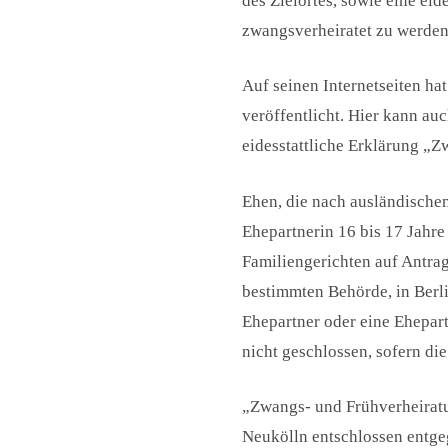
des Zielortes, sowie eine eid
zwangsverheiratet zu werde
Auf seinen Internetseiten ha
veröffentlicht. Hier kann au
eidesstattliche Erklärung „
Ehen, die nach ausländische
Ehepartnerin 16 bis 17 Jahr
Familiengerichten auf Antrag
bestimmten Behörde, in Berli
Ehepartner oder eine Ehepartn
nicht geschlossen, sofern di
„Zwangs- und Frühverheiratu
Neukölln entschlossen entgeg