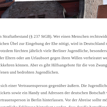
in Straftatbestand (§ 237 StGB). Wer einen Menschen rechtswid
hen Übel zur Eingehung der Ehe nötigt, wird in Deutschland mi
 Trotzdem fürchten jährlich viele Berliner Jugendliche, besonde
der Eltern oder am Urlaubsort gegen ihren Willen verheiratet w
kkehren können. Aber es gibt Hilfsangebote für die von Zwan
fenen und bedrohten Jugendlichen.
l sich einer Vertrauensperson gegenüber äußern. Die Jugendlich
ickets sowie ein Handy und Adressen der deutschen Botschaft v
ertrauensperson in Berlin hinterlassen. Vor der Abreise sollte 