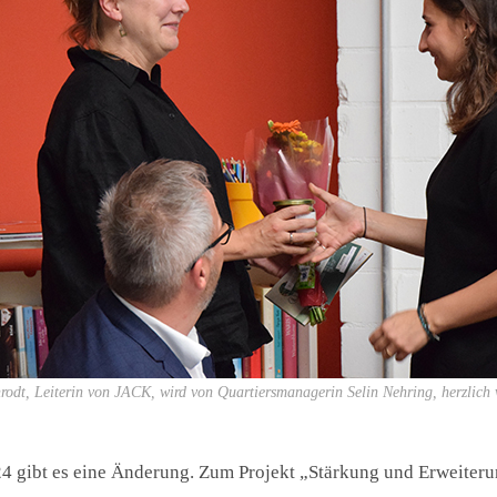
odt, Leiterin von JACK, wird von Quartiersmanagerin Selin Nehring, herzlich 
4 gibt es eine Änderung. Zum Projekt „Stärkung und Erweiter