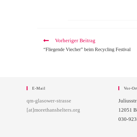
Vorheriger Beitrag
“Fliegende Viecher” beim Recycling Festival
E-Mail
Vor-Or
qm-glasower-strasse
Juliusst
[at]morethanshelters.org
12051 B
030-92