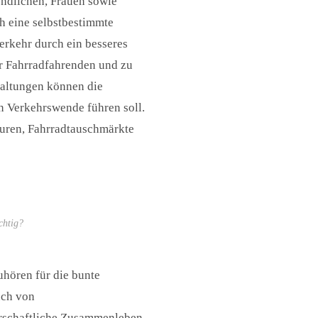
ndlichen, Frauen sowie
h eine selbstbestimmte
verkehr durch ein besseres
er Fahrradfahrenden und zu
taltungen können die
n Verkehrswende führen soll.
ouren, Fahrradtauschmärkte
chtig?
hören für die bunte
uch von
rschaftliche Zusammenleben.