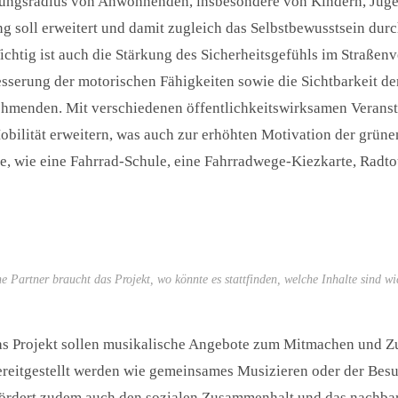
ngsradius von Anwohnenden, insbesondere von Kindern, Juge
 soll erweitert und damit zugleich das Selbstbewusstsein durc
ichtig ist auch die Stärkung des Sicherheitsgefühls im Straßen
esserung der motorischen Fähigkeiten sowie die Sichtbarkeit d
hmenden. Mit verschiedenen öffentlichkeitswirksamen Verans
bilität erweitern, was auch zur erhöhten Motivation der grüne
le, wie eine Fahrrad-Schule, eine Fahrradwege-Kiezkarte, Radt
e Partner braucht das Projekt, wo könnte es stattfinden, welche Inhalte sind wi
as Projekt sollen musikalische Angebote zum Mitmachen und Zu
ereitgestellt werden wie gemeinsames Musizieren oder der Bes
fördert zudem auch den sozialen Zusammenhalt und das nachba