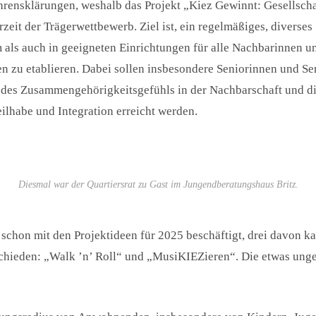
ahrensklärungen, weshalb das Projekt „Kiez Gewinnt: Gesellsch
erzeit der Trägerwettbewerb. Ziel ist, ein regelmäßiges, divers
 als auch in geeigneten Einrichtungen für alle Nachbarinnen u
en zu
etablieren. Dabei sollen insbesondere Seniorinnen und Se
ng des Zusammengehörigkeitsgefühls in der Nachbarschaft und d
eilhabe und Integration erreicht werden.
Diesmal war der Quartiersrat zu Gast im Jungendberatungshaus Britz.
ja schon mit den Projektideen für 2025 beschäftigt, drei davon 
schieden: „Walk ’n’ Roll“ und „MusiKIEZieren“. Die etwas un