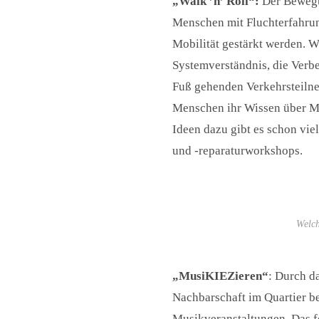
„Walk ’n’ Roll“:
Der Bewegu
Menschen mit Fluchterfahrung
Mobilität gestärkt werden. W
Systemverständnis, die Verb
Fuß gehenden Verkehrsteilne
Menschen ihr Wissen über Mo
Ideen dazu gibt es schon vie
und -reparaturworkshops.
Welch
„MusiKIEZieren“
: Durch d
Nachbarschaft im Quartier b
Musikveranstaltungen. Das 