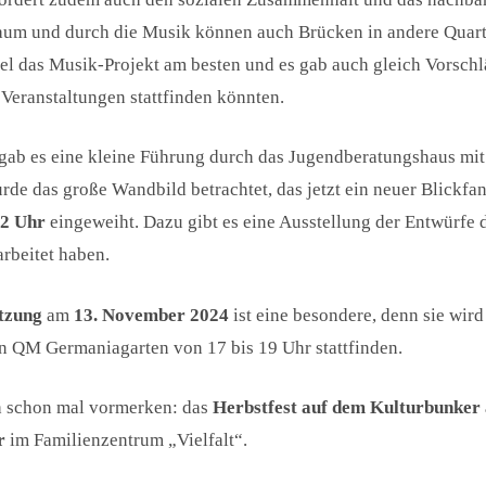
Raum und durch die Musik können auch Brücken in andere Quart
fiel das Musik-Projekt am besten und es gab auch gleich Vorsc
eranstaltungen stattfinden könnten.
gab es eine kleine Führung durch das Jugendberatungshaus mit 
de das große Wandbild betrachtet, das jetzt ein neuer Blickfa
12 Uhr
eingeweiht. Dazu gibt es eine Ausstellung der Entwürfe d
rbeitet haben.
itzung
am
13. November 2024
ist eine besondere, denn sie wi
en QM Germaniagarten von 17 bis 19 Uhr stattfinden.
h schon mal vormerken: das
Herbstfest auf dem Kulturbunker
r
im Familienzentrum „Vielfalt“.