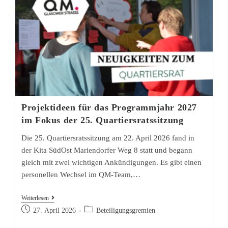
Projektideen für das Programmjahr 2027
im Fokus der 25. Quartiersratssitzung
Die 25. Quartiersratssitzung am 22. April 2026 fand in
der Kita SüdOst Mariendorfer Weg 8 statt und begann
gleich mit zwei wichtigen Ankündigungen. Es gibt einen
personellen Wechsel im QM-Team,…
Projektideen
Weiterlesen
Beitrag
für
Beitrags-
27. April 2026
Beteiligungsgremien
veröffentlicht:
Kategorie:
das