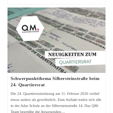
Programmjahr
2027
im
Fokus
der
25.
Quartiersratssitzung
Schwerpunktthema Silbersteinstraße beim
24. Quartiersrat
Die 24. Quartiersratssitzung am 11. Februar 2026 verlief
etwas anders als gewöhnlich. Zum Auftakt trafen sich alle
in der Adar Schule an der Silbersteinstraße 14. Das QM-
Team begrüßte die Anwesenden…