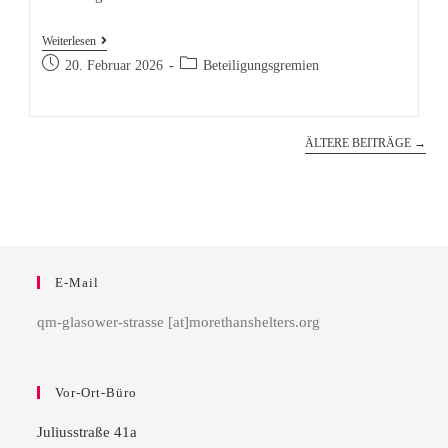
Schwerpunktthema
Weiterlesen
Beitrag
Silbersteinstraße
Beitrags-
20. Februar 2026
Beteiligungsgremien
veröffentlicht:
Kategorie:
beim
24.
Quartiersrat
ÄLTERE BEITRÄGE
→
E-Mail
qm-glasower-strasse [at]morethanshelters.org
Vor-Ort-Büro
Juliusstraße 41a