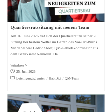
Quartiersratssitzung mit neuem Team
Am 16. Juni 2026 traf sich der Quartiersrat zu seiner 26.
Sitzung bei bestem Wetter im Garten des Vor-Ort-Büros.
Mit dabei war Cedric Stoof, QM-Gebietskoordinator aus
dem Bezirksamt Neukölln. Da…
Quartiersratssitzung
Weiterlesen
Beitrag
mit
25. Juni 2026
veröffentlicht:
neuem
Beitrags-
Beteiligungsgremien
/
HabiBici
/
QM-Team
Kategorie:
Team