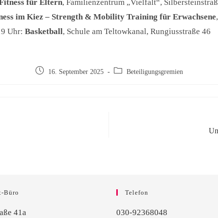
Fitness für Eltern
, Familienzentrum „Vielfalt“, Silbersteinstra
ness im Kiez – Strength & Mobility Training für Erwachsene
19 Uhr:
Basketball
, Schule am Teltowkanal, Rungiusstraße 46
16. September 2025
Beteiligungsgremien
Um
t-Büro
Telefon
raße 41a
030-92368048