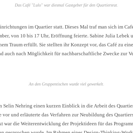
Das Café "Lulo" war diesmal Gastgeber für den Quartiersrat.
inrichtungen im Quartier statt. Dieses Mal traf man sich im Caf
mber, von 10 bis 17 Uhr, Eröffnung feierte. Sabine Julia Lebek
em Traum erfüllt. Sie stellten ihr Konzept vor, das Café zu ein
d auch nach Möglichkeit für nachbarschaftliche Zwecke zur Ve
An den Gruppentischen wurde viel gewerkelt.
Selin Nehring einen kurzen Einblick in die Arbeit des Quartie
 vor und erläuterte das Verfahren zur Neubildung des Quartiers
 war die Weiterentwicklung der Projektideen für das Programm
en gesprochen wurde. Im Rahmen eines Design-Thinking-Works