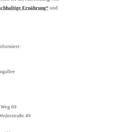
chhaltige Ernährung“
und
nformiert:
ugallee
r Weg 69
 Wederstraße 49