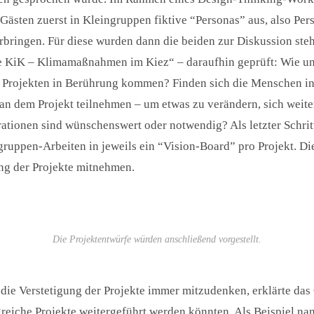
Gästen zuerst in Kleingruppen fiktive “Personas” aus, also Pers
verbringen. Für diese wurden dann die beiden zur Diskussion ste
ze KiK – Klimamaßnahmen im Kiez“ – daraufhin geprüft: Wie u
n Projekten in Berührung kommen? Finden sich die Menschen i
n dem Projekt teilnehmen – um etwas zu verändern, sich weiter
ationen sind wünschenswert oder notwendig? Als letzter Schrit
ruppen-Arbeiten in jeweils ein “Vision-Board” pro Projekt. D
ng der Projekte mitnehmen.
Die Projektentwürfe würden anschließend vorgestellt.
, die Verstetigung der Projekte immer mitzudenken, erklärte da
greiche Projekte weitergeführt werden könnten. Als Beispiel na