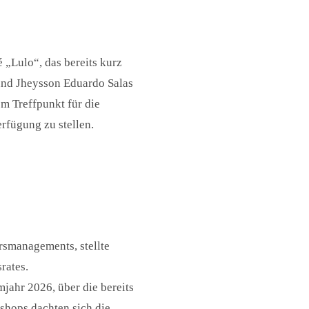
é „Lulo“, das bereits kurz
 und Jheysson Eduardo Salas
em Treffpunkt für die
rfügung zu stellen.
rsmanagements, stellte
rates.
jahr 2026, über die bereits
hops dachten sich die